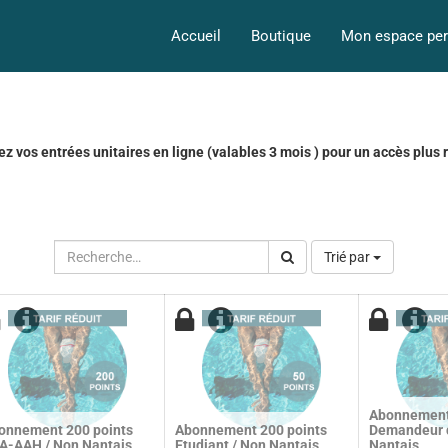
Accueil
Boutique
Mon espace per
z vos entrées unitaires en ligne (valables 3 mois ) pour un accès plus 
Trié par
Abonnement
onnement 200 points
Abonnement 200 points
Demandeur d
A-AAH / Non Nantais
Etudiant / Non Nantais
Nantais